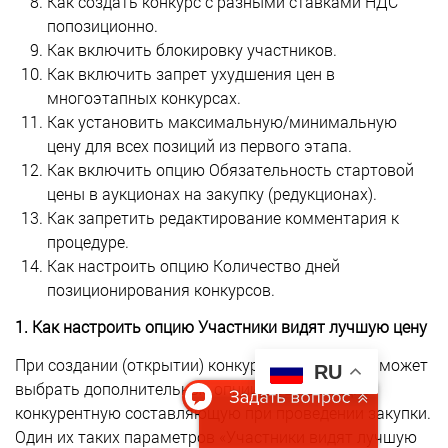
Как создать конкурс с разными ставками НДС
попозиционно.
Как включить блокировку участников.
Как включить запрет ухудшения цен в
многоэтапных конкурсах.
Как установить максимальную/минимальную
цену для всех позиций из первого этапа.
Как включить опцию Обязательность стартовой
цены в аукционах на закупку (редукционах).
Как запретить редактирование комментария к
процедуре.
Как настроить опцию Количество дней
позиционирования конкурсов.
1. Как настроить опцию Участники видят лучшую цену
При создании (открытии) конкурса организатор может
RU
выбрать дополнительные опции, повышающие
конкурентную составляющую при проведении закупки.
Один их таких параметров «Участники видят лучшую